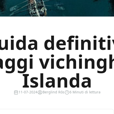
uida definiti
aggi viching
Islanda
11-07-2024
Berglind Rós
6 Minuti di lettura