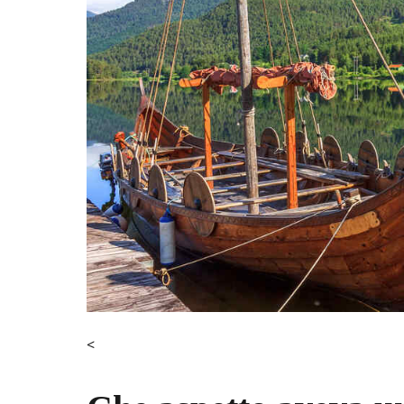
Il Museo della Saga
Villaggi vichinghi e stile di vita in Is
<