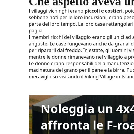
Che aspetto aveva un
I villaggi vichinghi erano
piccoli e costieri
, poi
sebbene noti per le loro incursioni, erano pes
parte del loro tempo. Le loro case rettangolari 
paglia.
I membri ricchi del villaggio erano gli unici ad
anguste. Le case fungevano anche da granai du
per ripararli dal freddo. In estate, gli uomini v
mentre le donne rimanevano nel villaggio a pre
Le donne erano responsabili della manutenzione 
macinatura del grano per il pane e la birra. Puo
meraviglioso visitando il Viking Village in Islan
Noleggia un 4x
affronta le F-ro