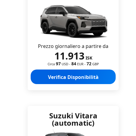
Prezzo giornaliero a partire da
11.913
ISK
97
84
72
USD
-
EUR
-
GBP
Circa
Verifica Disponibilità
Suzuki Vitara
(automatic)