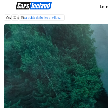
Le 
Noleggio auto Islanda
Blog di viaggio in Islanda
La guida definitiva ai villaggi vichinghi in Islanda