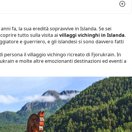
 vichingo?
 anni fa, la sua eredità sopravvive in Islanda. Se sei
coprire tutto sulla visita ai
villaggi vichinghi in Islanda
.
iatore e guerriero, e gli islandesi si sono davvero fatti
 persona il villaggio vichingo ricreato di Fjorukrain. In
orukrain e molte altre emozionanti destinazioni ed eventi a
in Islanda
 Islanda
dievale a Gásir