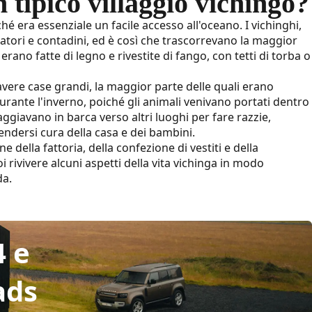
 tipico villaggio vichingo?
ché era essenziale un facile accesso all'oceano. I vichinghi,
catori e contadini, ed è così che trascorrevano la maggior
erano fatte di legno e rivestite di fango, con tetti di torba o
 avere case grandi, la maggior parte delle quali erano
rante l'inverno, poiché gli animali venivano portati dentro
iaggiavano in barca verso altri luoghi per fare razzie,
ndersi cura della casa e dei bambini.
della fattoria, della confezione di vestiti e della
i rivivere alcuni aspetti della vita vichinga in modo
da.
4 e
ads