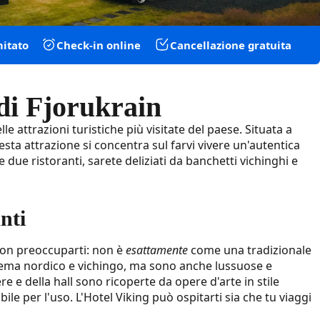
mitato
Check-in online
Cancellazione gratuita
 di Fjorukrain
lle attrazioni turistiche più visitate del paese. Situata a
sta attrazione si concentra sul farvi vivere un'autentica
e due ristoranti, sarete deliziati da banchetti vichinghi e
nti
non preoccuparti: non è
esattamente
come una tradizionale
 tema nordico e vichingo, ma sono anche lussuose e
e e della hall sono ricoperte da opere d'arte in stile
le per l'uso. L'Hotel Viking può ospitarti sia che tu viaggi