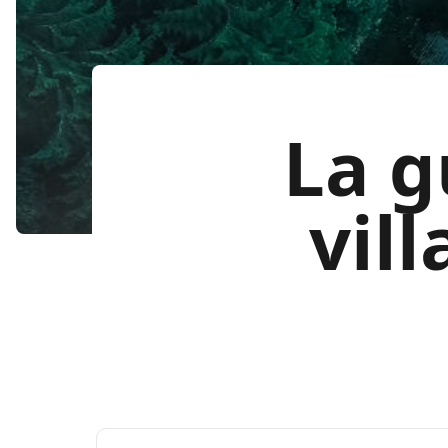
La g
vill