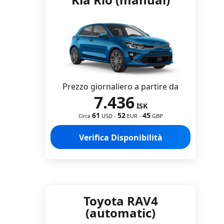
Prezzo giornaliero a partire da
7.436
ISK
61
52
45
USD
-
EUR
-
GBP
Circa
Verifica Disponibilità
Toyota RAV4
(automatic)