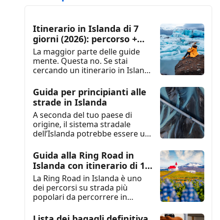
Itinerario in Islanda di 7
giorni (2026): percorso +
mappa + consigli
La maggior parte delle guide
mente. Questa no. Se stai
cercando un itinerario in Islanda
di 7 giorni...
Guida per principianti alle
strade in Islanda
A seconda del tuo paese di
origine, il sistema stradale
dell’Islanda potrebbe essere un
po’ diverso da quello...
Guida alla Ring Road in
Islanda con itinerario di 10
giorni
La Ring Road in Islanda è uno
dei percorsi su strada più
popolari da percorrere in
Islanda e...
Lista dei bagagli definitiva