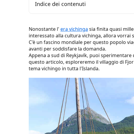
Indice dei contenuti
Che aspetto aveva un tipico villaggio
Nonostante l'
era vichinga
sia finita quasi mille
interessato alla cultura vichinga, allora vorrai s
Il villaggio vichingo di Fjorukrain
C'è un fascino mondiale per questo popolo viagg
avanti per soddisfare la domanda.
Hotel Viking e i suoi ristoranti
Appena a sud di Reykjavík, puoi sperimentare di
questo articolo, esploreremo il villaggio di Fj
Il Festival Vichingo di Hafnarfjörður 
tema vichingo in tutta l'Islanda.
Altre attività vichinghe da provare in
Il fine settimana del commercio me
Ristorante vichingo Ingolfskáli
Museo mondiale vichingo
Il Museo Nazionale d'Islanda