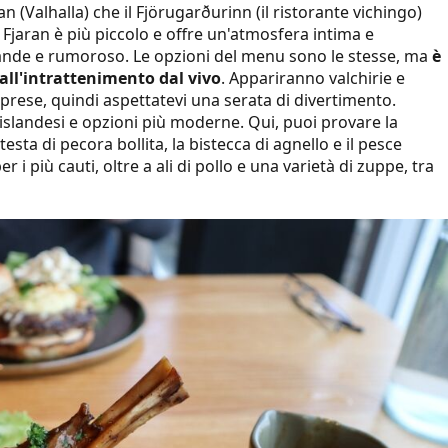
an (Valhalla) che il Fjörugarðurinn (il ristorante vichingo)
Il Fjaran è più piccolo e offre un'atmosfera intima e
grande e rumoroso. Le opzioni del menu sono le stesse, ma
è
dall'intrattenimento dal vivo
. Appariranno valchirie e
rese, quindi aspettatevi una serata di divertimento.
li islandesi e opzioni più moderne. Qui, puoi provare la
sta di pecora bollita, la bistecca di agnello e il pesce
 i più cauti, oltre a ali di pollo e una varietà di zuppe, tra