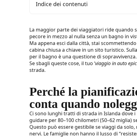
Indice dei contenuti
Perché la pianificazione delle soste
La maggior parte dei viaggiatori ride quando s
pecore in mezzo al nulla senza un bagno in vist
Dove trovare bagni pubblici in Island
Ma appena esci dalla città, stai scommettendo
cabina chiusa a chiave in un sito turistico. Sul
Stazioni di servizio lungo la Ring R
per il bagno è una questione di sopravvivenza
Se sbagli queste cose, il tuo ‘
Centri visitatori, caffè e attrazioni 
viaggio in auto epi
strada.
Bagni indipendenti in paesi e città
Perché la pianificazi
Aree remote e bagni nei parcheggi
conta quando nolegg
Quanto costano i bagni pubblici in I
Ci sono lunghi tratti di strada in Islanda dove 
Bagni a pagamento vs gratuiti (cos
guidare per 80–100 chilometri (50–62 miglia) 
Questo può essere gestibile se viaggi da solo
Contanti o carta? Pianificare il pa
nervi. Le famiglie non hanno il lusso di “resiste