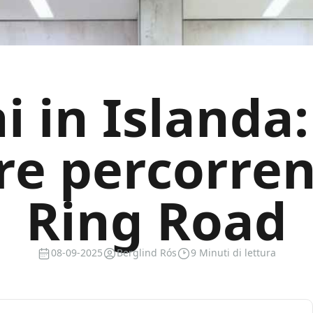
i in Islanda:
re percorren
Ring Road
08-09-2025
Berglind Rós
9 Minuti di lettura