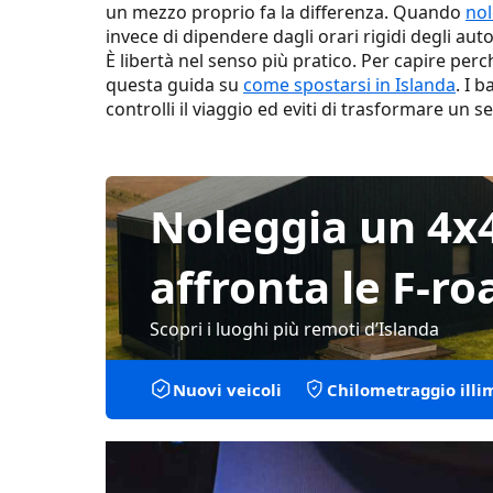
un mezzo proprio fa la differenza. Quando
nol
Orari di apertura e disponibilità
invece di dipendere dagli orari rigidi degli aut
È libertà nel senso più pratico. Per capire perch
Pulizia, servizi e accessibilità
questa guida su
come spostarsi in Islanda
. I 
controlli il viaggio ed eviti di trasformare un 
Servizi moderni nelle stazioni di ser
Bagni di base nelle aree rurali e neg
Noleggia un 4x
Etichetta nei bagni in Islanda
Pianificare le soste bagno durante un
affronta le F-ro
Frequenza: ogni quanto dovresti fe
Scopri i luoghi più remoti d’Islanda
Migliori soste per famiglie o tragitt
Nuovi veicoli
Chilometraggio illi
Essenziali da mettere nella tua aut
Il vantaggio di un’auto a noleggio: co