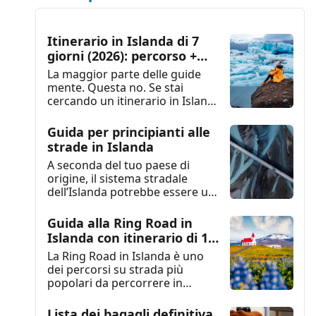
Itinerario in Islanda di 7
giorni (2026): percorso +
mappa + consigli
La maggior parte delle guide
mente. Questa no. Se stai
cercando un itinerario in Islanda
di 7 giorni...
Guida per principianti alle
strade in Islanda
A seconda del tuo paese di
origine, il sistema stradale
dell’Islanda potrebbe essere un
po’ diverso da quello...
Guida alla Ring Road in
Islanda con itinerario di 10
giorni
La Ring Road in Islanda è uno
dei percorsi su strada più
popolari da percorrere in
Islanda e...
Lista dei bagagli definitiva