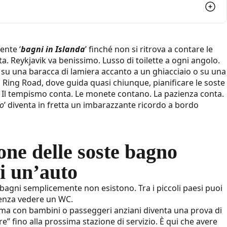
 bagno conta quando noleggi un’auto
ente ‘
bagni in Islanda
’ finché non si ritrova a contare le
a. Reykjavik va benissimo. Lusso di toilette a ogni angolo.
a
 su una baracca di lamiera accanto a un ghiacciaio o su una
la Ring Road, dove guida quasi chiunque, pianificare le soste
oad
. Il tempismo conta. Le monete contano. La pazienza conta.
turistiche
co
’ diventa in fretta un imbarazzante ricordo a bordo
one delle soste bagno
i un’auto
slanda?
i bagni semplicemente non esistono. Tra i piccoli paesi puoi
a aspettarsi)
senza vedere un WC.
, ma con bambini o passeggeri anziani diventa una prova di
gamento
re” fino alla prossima stazione di servizio. È qui che avere