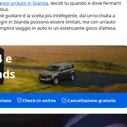
eggi un’auto in Islanda
, decidi tu quando e dove fermarti
obus.
é guidare è la scelta più intelligente, dai un’occhiata a
bagni in Islanda possono essere limitati, ma con un’auto
semplice viaggio in auto in un estenuante gioco d’attesa.
vizio e nelle attrazioni
li altopiani
4 e
 viaggio in auto
ads
rmarti?
i lunghi
mitato
Check-in online
Cancellazione gratuita
o a noleggio
ntrollo totale sul tuo percorso e sulle soste