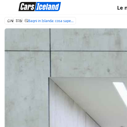
Le 
Noleggio auto Islanda
Blog di viaggio in Islanda
Bagni in Islanda: cosa sapere percorrendo la Ring Road