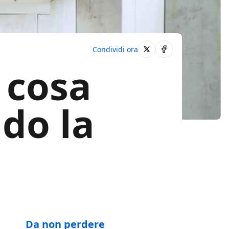
Condividi ora
 cosa
do la
Da non perdere