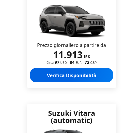
Prezzo giornaliero a partire da
11.913
ISK
97
84
72
USD
-
EUR
-
GBP
Circa
Verifica Disponibilità
Suzuki Vitara
(automatic)