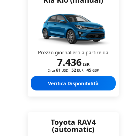
Prezzo giornaliero a partire da
7.436
ISK
61
52
45
USD
-
EUR
-
GBP
Circa
Verifica Disponibilità
Toyota RAV4
(automatic)